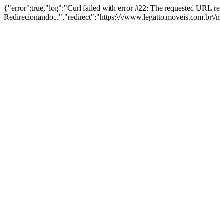
{"error":true,"log":"Curl failed with error #22: The requested URL 
Redirecionando...","redirect":"https:\/\/www.legattoimoveis.com.br\