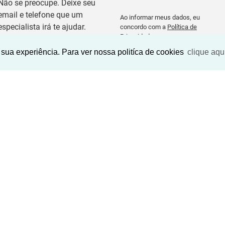
Não se preocupe. Deixe seu
email e telefone que um
Ao informar meus dados, eu
especialista irá te ajudar.
concordo com a
Política de
Privacidade
.
sua experiência. Para ver nossa politíca de cookies
clique aqu
BUSCAR IMOVEIS
LINKS
CLIENTE
Imóveis para comprar
Área do cliente