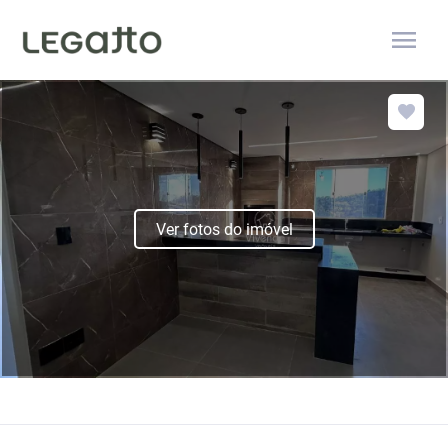
menu
Ver fotos do imóvel