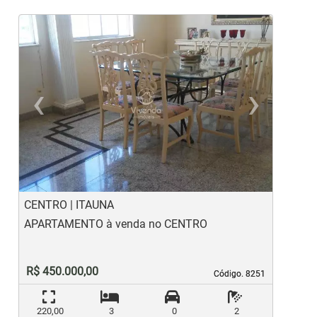
‹
›
Previous
Ne
CENTRO | ITAUNA
S
APARTAMENTO à venda no CENTRO
C
R$ 450.000,00
Código. 8251
Código. 8251
220,00
3
0
2