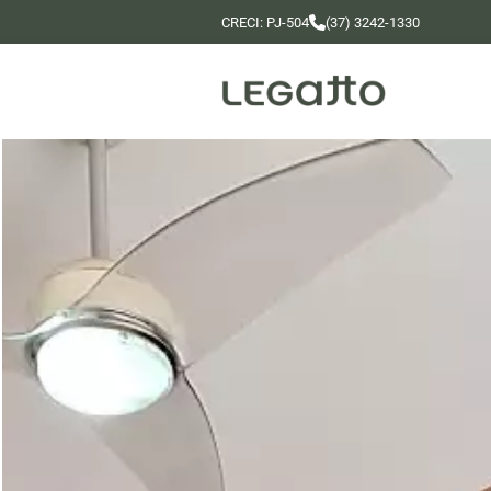
CRECI: PJ-504
(37) 3242-1330