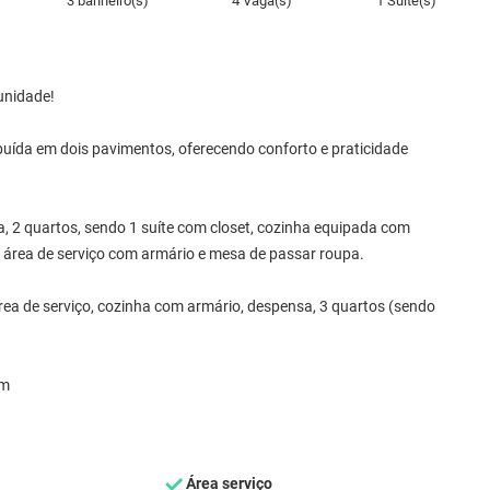
3 banheiro(s)
4 Vaga(s)
1 Suíte(s)
unidade!
buída em dois pavimentos, oferecendo conforto e praticidade
pa, 2 quartos, sendo 1 suíte com closet, cozinha equipada com
, área de serviço com armário e mesa de passar roupa.
rea de serviço, cozinha com armário, despensa, 3 quartos (sendo
em
Área serviço