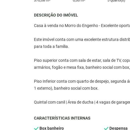
370,08 m²
0,00 m²
5 quarto(s)
DESCRIÇÃO DO IMÓVEL
Casa à venda no Morro do Engenho - Excelente oport
Este imóvel conta com uma excelente estrutura distri
para toda a família.
Piso superior conta com sala de estar, sala de TV, co
armários, fogão e mesa fixa, banheiro social com box
Piso Inferior conta com quarto de despejo, segunda á
1 externo), banheiro social com box.
Quintal com canil | Área de ducha | 4 vagas de garag
CARACTERÍSTICAS INTERNAS
Box banheiro
Despensa