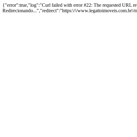
{"error":true,"log":"Curl failed with error #22: The requested URL 
Redirecionando...","redirect":"https:\/\/www.legattoimoveis.com.br\