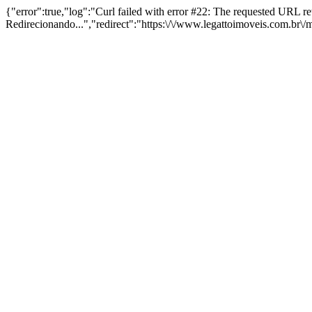
{"error":true,"log":"Curl failed with error #22: The requested URL 
Redirecionando...","redirect":"https:\/\/www.legattoimoveis.com.br\