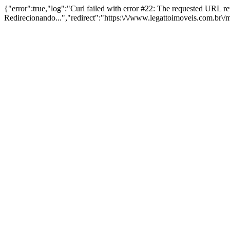
{"error":true,"log":"Curl failed with error #22: The requested URL 
Redirecionando...","redirect":"https:\/\/www.legattoimoveis.com.br\