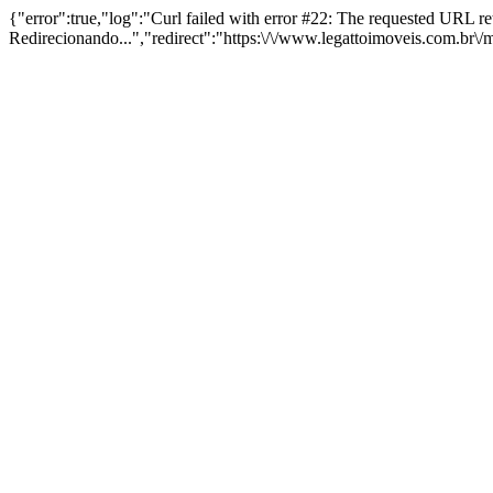
{"error":true,"log":"Curl failed with error #22: The requested URL 
Redirecionando...","redirect":"https:\/\/www.legattoimoveis.com.br\