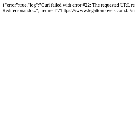
{"error":true,"log":"Curl failed with error #22: The requested URL 
Redirecionando...","redirect":"https:\/\/www.legattoimoveis.com.br\