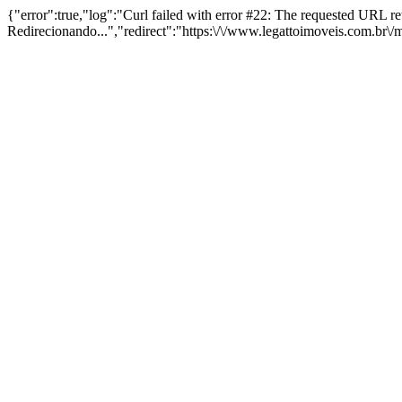
{"error":true,"log":"Curl failed with error #22: The requested URL 
Redirecionando...","redirect":"https:\/\/www.legattoimoveis.com.br\