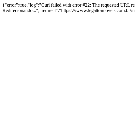
{"error":true,"log":"Curl failed with error #22: The requested URL 
Redirecionando...","redirect":"https:\/\/www.legattoimoveis.com.br\