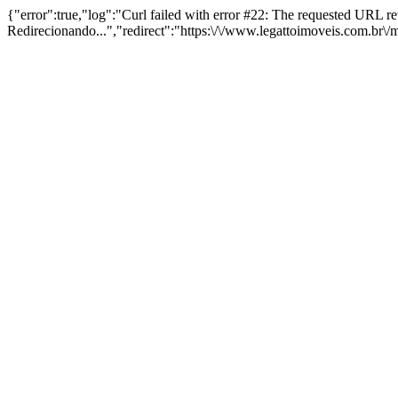
{"error":true,"log":"Curl failed with error #22: The requested URL 
Redirecionando...","redirect":"https:\/\/www.legattoimoveis.com.br\