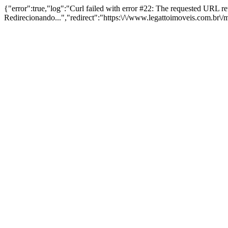
{"error":true,"log":"Curl failed with error #22: The requested URL 
Redirecionando...","redirect":"https:\/\/www.legattoimoveis.com.br\