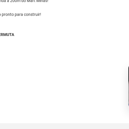
enda a 200m do Mart Minas!
 pronto para construir!
ERMUTA