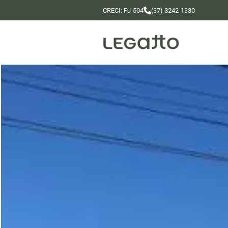
CRECI: PJ-504
(37) 3242-1330