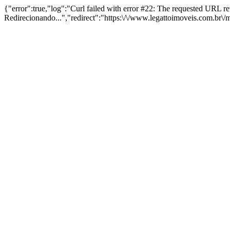
{"error":true,"log":"Curl failed with error #22: The requested URL 
Redirecionando...","redirect":"https:\/\/www.legattoimoveis.com.br\