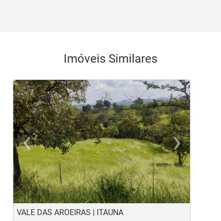
Imóveis Similares
‹
›
Previous
Ne
VALE DAS AROEIRAS | ITAUNA
U