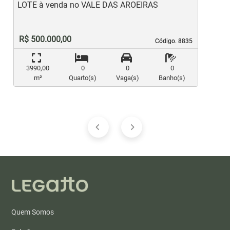
LOTE à venda no VALE DAS AROEIRAS
L
R$ 500.000,00
Código. 8835
Código. 8835
3990,00
0
0
0
m²
Quarto(s)
Vaga(s)
Banho(s)
Quem Somos