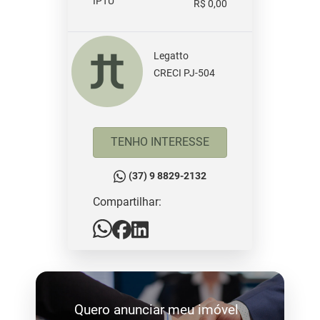
IPTU
R$ 0,00
Legatto
CRECI PJ-504
TENHO INTERESSE
(37) 9 8829-2132
Compartilhar:
Quero anunciar meu imóvel