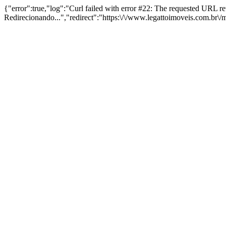
{"error":true,"log":"Curl failed with error #22: The requested URL 
Redirecionando...","redirect":"https:\/\/www.legattoimoveis.com.br\