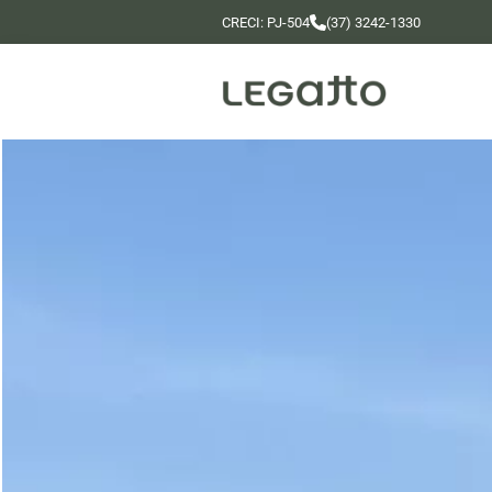
CRECI: PJ-504
(37) 3242-1330