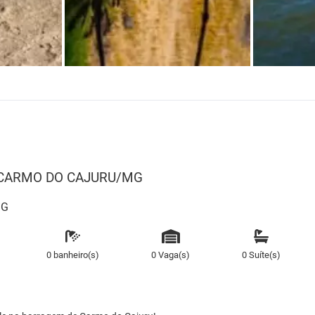
e - CARMO DO CAJURU/MG
MG
0 banheiro(s)
0 Vaga(s)
0 Suíte(s)