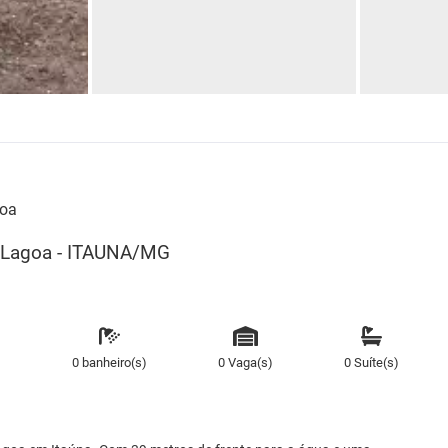
goa
 Lagoa - ITAUNA/MG
)
0 banheiro(s)
0 Vaga(s)
0 Suíte(s)