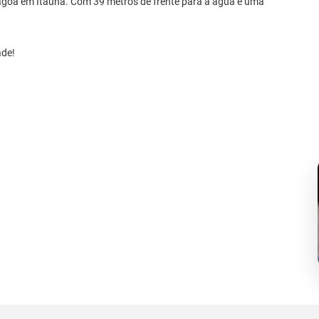
agoa em Itaúna. Com 39 metros de frente para a água e uma
ade!