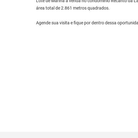
Lote de Marina à venda no condomínio Recanto da L
área total de 2.861 metros quadrados.
Agende sua visita e fique por dentro dessa oportunid