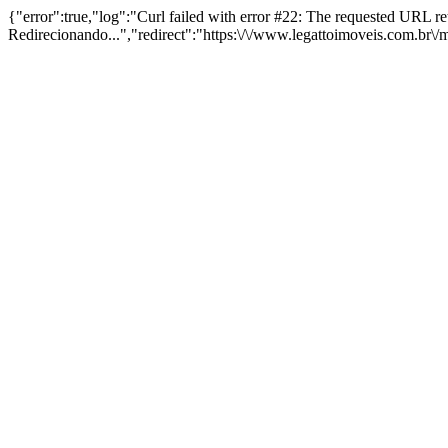
{"error":true,"log":"Curl failed with error #22: The requested URL 
Redirecionando...","redirect":"https:\/\/www.legattoimoveis.com.br\