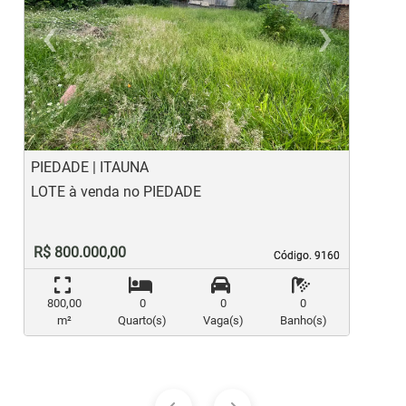
‹
›
Previous
Ne
PIEDADE | ITAUNA
C
LOTE à venda no PIEDADE
L
R$ 800.000,00
Código. 9160
Código. 9160
800,00
0
0
0
m²
Quarto(s)
Vaga(s)
Banho(s)