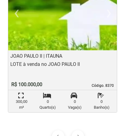
‹
›
Previous
Ne
JOAO PAULO II | ITAUNA
S
LOTE à venda no JOAO PAULO II
L
R$ 100.000,00
Código. 8370
Código. 8370
300,00
0
0
0
m²
Quarto(s)
Vaga(s)
Banho(s)