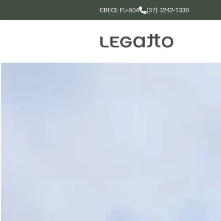
CRECI: PJ-504
(37) 3242-1330