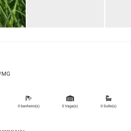
A/MG
0 banheiro(s)
0 Vaga(s)
0 Suíte(s)