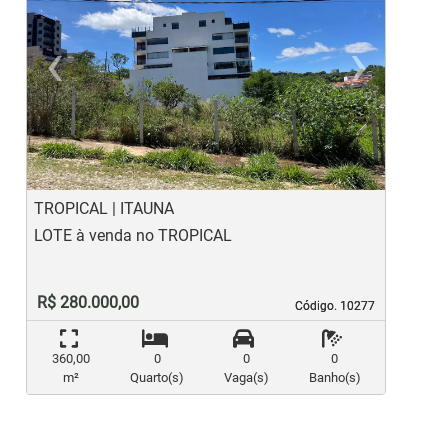
‹
›
Previous
Ne
TROPICAL | ITAUNA
G
LOTE à venda no TROPICAL
L
R$ 280.000,00
Código. 10277
Código. 10277
360,00
0
0
0
m²
Quarto(s)
Vaga(s)
Banho(s)