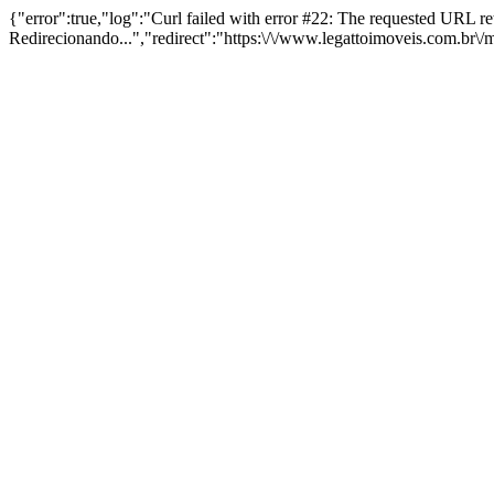
{"error":true,"log":"Curl failed with error #22: The requested URL 
Redirecionando...","redirect":"https:\/\/www.legattoimoveis.com.br\