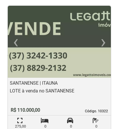
‹
›
Previous
Ne
SANTANENSE | ITAUNA
S
LOTE à venda no SANTANENSE
L
R$ 110.000,00
Código. 10322
Código. 10322
275,00
0
0
0