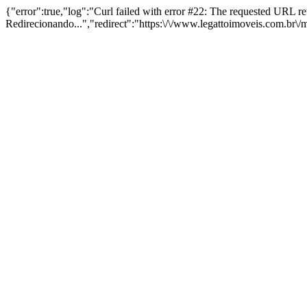
{"error":true,"log":"Curl failed with error #22: The requested URL 
Redirecionando...","redirect":"https:\/\/www.legattoimoveis.com.br\