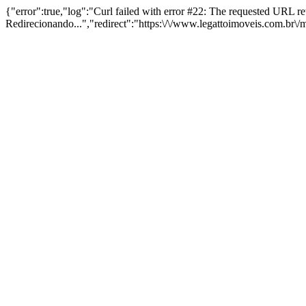
{"error":true,"log":"Curl failed with error #22: The requested URL 
Redirecionando...","redirect":"https:\/\/www.legattoimoveis.com.br\