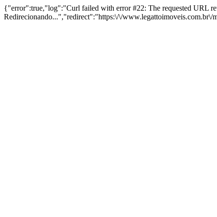
{"error":true,"log":"Curl failed with error #22: The requested URL 
Redirecionando...","redirect":"https:\/\/www.legattoimoveis.com.br\