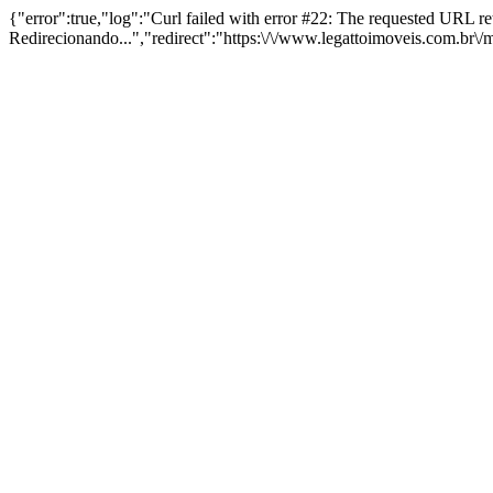
{"error":true,"log":"Curl failed with error #22: The requested URL 
Redirecionando...","redirect":"https:\/\/www.legattoimoveis.com.br\