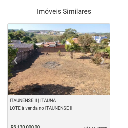
Imóveis Similares
‹
›
Previous
Ne
ITAUNENSE II | ITAUNA
J
LOTE à venda no ITAUNENSE II
L
R$ 130.000,00