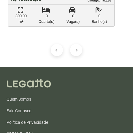
Código. 10228
Código. 10228
300,00
0
0
0
m²
Quarto(s)
Vaga(s)
Banho(s)
Quem Somos
Fale Conosco
Política de Privacidade