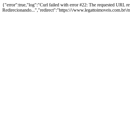
{"error":true,"log":"Curl failed with error #22: The requested URL 
Redirecionando...","redirect":"https:\/\/www.legattoimoveis.com.br\