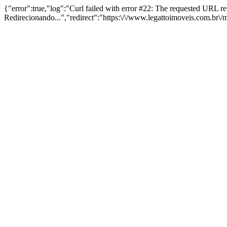
{"error":true,"log":"Curl failed with error #22: The requested URL 
Redirecionando...","redirect":"https:\/\/www.legattoimoveis.com.br\