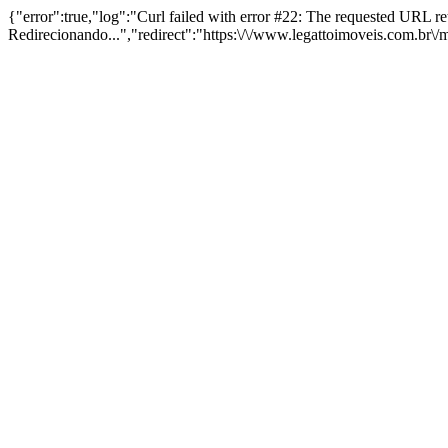
{"error":true,"log":"Curl failed with error #22: The requested URL 
Redirecionando...","redirect":"https:\/\/www.legattoimoveis.com.br\