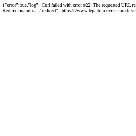
{"error":true,"log":"Curl failed with error #22: The requested URL 
Redirecionando...","redirect":"https:\/\/www.legattoimoveis.com.br\