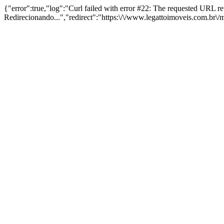
{"error":true,"log":"Curl failed with error #22: The requested URL 
Redirecionando...","redirect":"https:\/\/www.legattoimoveis.com.br\