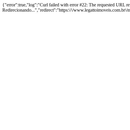
{"error":true,"log":"Curl failed with error #22: The requested URL 
Redirecionando...","redirect":"https:\/\/www.legattoimoveis.com.br\