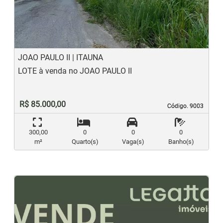
Previous
N
JOAO PAULO II | ITAUNA
LOTE à venda no JOAO PAULO II
R$ 85.000,00
Código. 9003
Código. 9003
300,00
0
0
0
m²
Quarto(s)
Vaga(s)
Banho(s)