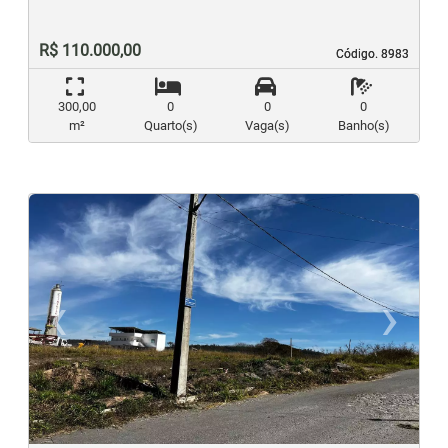
R$ 110.000,00
Código. 8983
Código. 8983
300,00
0
0
0
m²
Quarto(s)
Vaga(s)
Banho(s)
‹
›
Previous
N