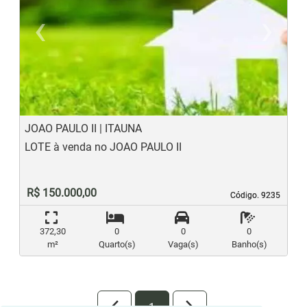
‹
›
Previous
N
JOAO PAULO II | ITAUNA
LOTE à venda no JOAO PAULO II
R$ 150.000,00
Código. 9235
Código. 9235
372,30
0
0
0
m²
Quarto(s)
Vaga(s)
Banho(s)