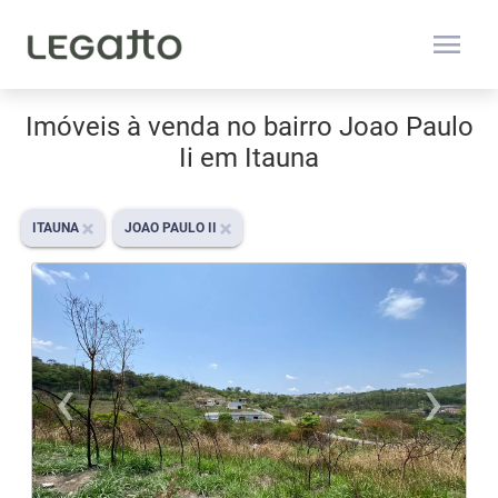
menu
Imóveis à venda no bairro Joao Paulo
Ii em Itauna
ITAUNA
JOAO PAULO II
‹
›
Previous
N