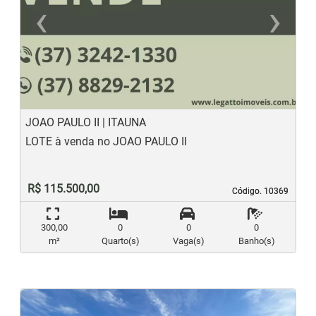
‹
›
Previous
N
JOAO PAULO II | ITAUNA
LOTE à venda no JOAO PAULO II
R$ 115.500,00
Código. 10369
Código. 10369
300,00
0
0
0
m²
Quarto(s)
Vaga(s)
Banho(s)