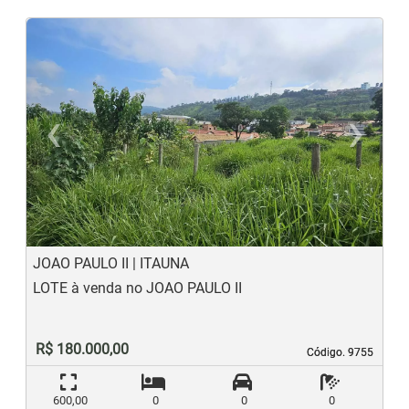
‹
›
Previous
N
JOAO PAULO II | ITAUNA
LOTE à venda no JOAO PAULO II
R$ 180.000,00
Código. 9755
Código. 9755
600,00
0
0
0