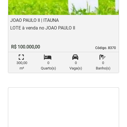
JOAO PAULO II | ITAUNA
LOTE à venda no JOAO PAULO II
R$ 100.000,00
Código. 8370
Código. 8370
300,00
0
0
0
m²
Quarto(s)
Vaga(s)
Banho(s)
‹
›