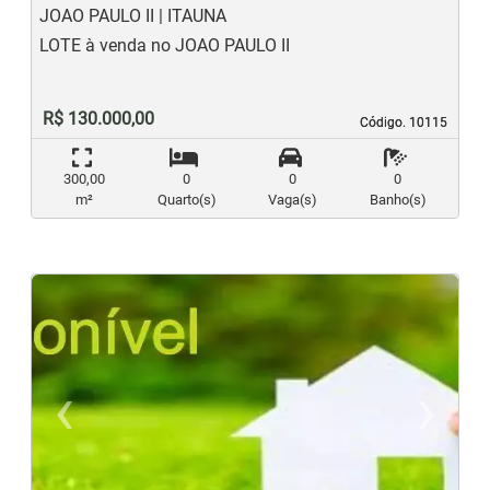
JOAO PAULO II | ITAUNA
LOTE à venda no JOAO PAULO II
R$ 130.000,00
Código. 10115
Código. 10115
300,00
0
0
0
m²
Quarto(s)
Vaga(s)
Banho(s)
‹
›
Previous
N