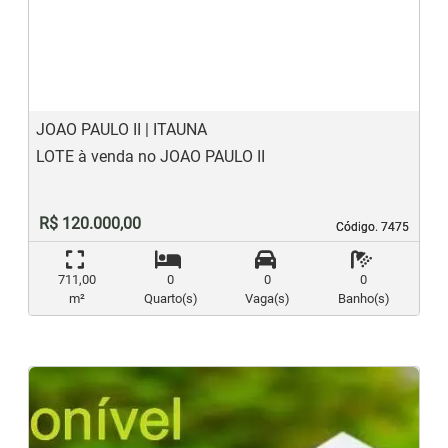
Previous
N
JOAO PAULO II | ITAUNA
LOTE à venda no JOAO PAULO II
R$ 120.000,00
Código. 7475
Código. 7475
711,00
0
0
0
m²
Quarto(s)
Vaga(s)
Banho(s)