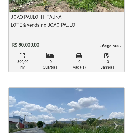
JOAO PAULO II | ITAUNA
LOTE à venda no JOAO PAULO II
R$ 80.000,00
Código. 9002
Código. 9002
300,00
0
0
0
m²
Quarto(s)
Vaga(s)
Banho(s)
‹
›