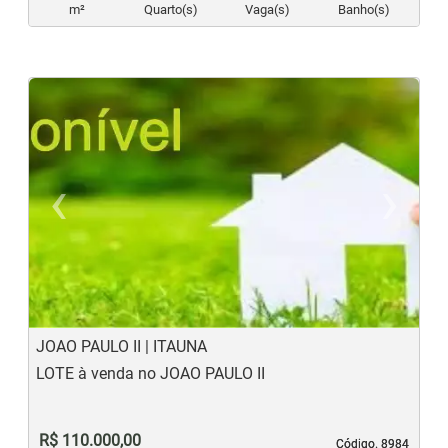
m²
Quarto(s)
Vaga(s)
Banho(s)
‹
›
Previous
N
JOAO PAULO II | ITAUNA
LOTE à venda no JOAO PAULO II
R$ 110.000,00
Código. 8984
Código. 8984