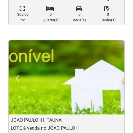
300,00
0
0
0
m²
Quarto(s)
Vaga(s)
Banho(s)
‹
›
Previous
N
JOAO PAULO II | ITAUNA
LOTE à venda no JOAO PAULO II