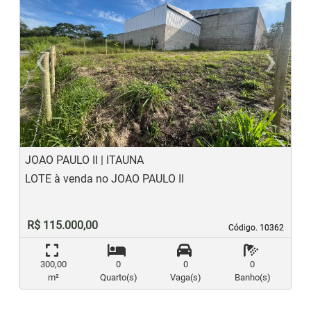
‹
›
Previous
N
JOAO PAULO II | ITAUNA
LOTE à venda no JOAO PAULO II
R$ 115.000,00
Código. 10362
Código. 10362
300,00
0
0
0
m²
Quarto(s)
Vaga(s)
Banho(s)