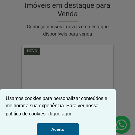
Imóveis em destaque para
Venda
Conheça nossos imóveis em destaque
disponíveis para venda
NOVO
NOVO
›
‹
›
‹
s
Next
Previous
Ne
P
Usamos cookies para personalizar conteúdos e
melhorar a sua experiência. Para ver nossa
politíca de cookies
clique aqui
TRES MARIAS | ITAUNA
SANTAN
Aceito
LOURDES
CASA à venda no TRES MARIAS
APARTA