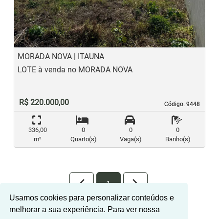
Previous
N
MORADA NOVA | ITAUNA
LOTE à venda no MORADA NOVA
R$ 220.000,00
Código. 9448
Código. 9448
336,00
0
0
0
m²
Quarto(s)
Vaga(s)
Banho(s)
arrow_back_ios_new
arrow_forward_ios
1
Usamos cookies para personalizar conteúdos e
melhorar a sua experiência. Para ver nossa