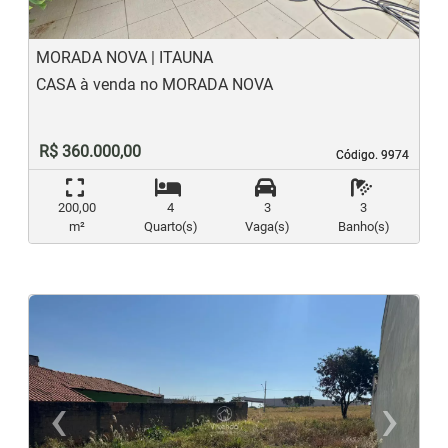
MORADA NOVA | ITAUNA
CASA à venda no MORADA NOVA
R$ 360.000,00
Código. 9974
Código. 9974
200,00
4
3
3
m²
Quarto(s)
Vaga(s)
Banho(s)
‹
›