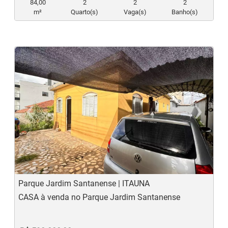
84,00
2
2
2
m²
Quarto(s)
Vaga(s)
Banho(s)
‹
›
Previous
N
Parque Jardim Santanense | ITAUNA
CASA à venda no Parque Jardim Santanense