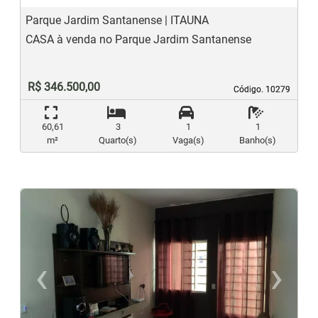
Parque Jardim Santanense | ITAUNA
CASA à venda no Parque Jardim Santanense
R$ 346.500,00
Código. 10279
Código. 10279
60,61
3
1
1
m²
Quarto(s)
Vaga(s)
Banho(s)
‹
›
Previous
N