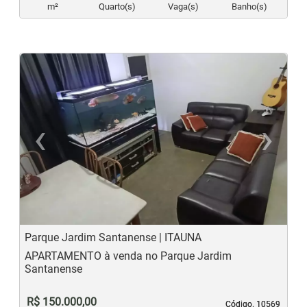
m²
Quarto(s)
Vaga(s)
Banho(s)
‹
›
Previous
N
Parque Jardim Santanense | ITAUNA
APARTAMENTO à venda no Parque Jardim
Santanense
R$ 150.000,00
Código. 10569
Código. 10569