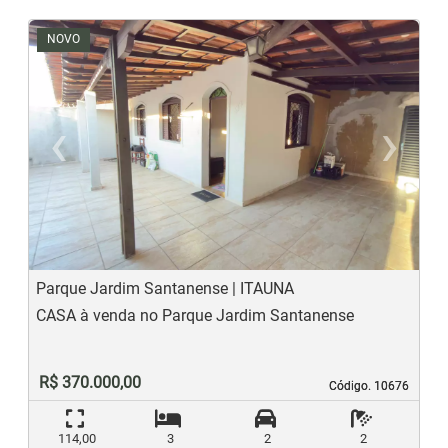
NOVO
‹
›
Previous
N
Parque Jardim Santanense | ITAUNA
CASA à venda no Parque Jardim Santanense
R$ 370.000,00
Código. 10676
Código. 10676
114,00
3
2
2