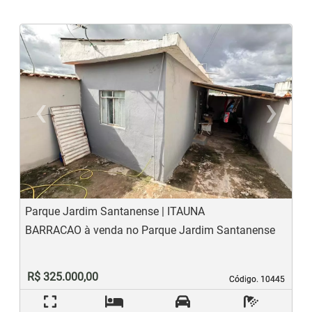
‹
›
Previous
N
Parque Jardim Santanense | ITAUNA
BARRACAO à venda no Parque Jardim Santanense
R$ 325.000,00
Código. 10445
Código. 10445