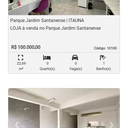
Parque Jardim Santanense | ITAUNA
LOJA à venda no Parque Jardim Santanense
R$ 100.000,00
Código. 10100
Código. 10100
22,69
0
0
1
m²
Quarto(s)
Vaga(s)
Banho(s)
‹
›