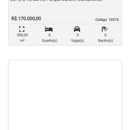
R$ 170.000,00
Código. 10374
Código. 10374
390,00
0
0
0
m²
Quarto(s)
Vaga(s)
Banho(s)
‹
›
Previous
N