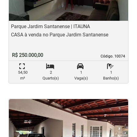
Parque Jardim Santanense | ITAUNA
CASA à venda no Parque Jardim Santanense
R$ 250.000,00
Código. 10074
Código. 10074
54,50
2
1
1
m²
Quarto(s)
Vaga(s)
Banho(s)