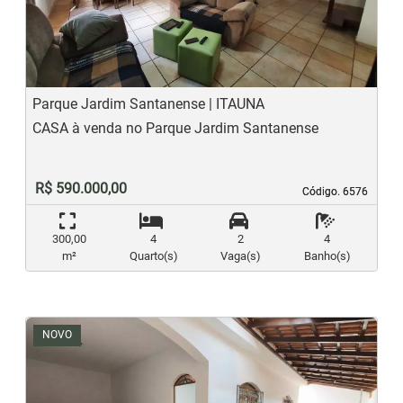
Previous
N
Parque Jardim Santanense | ITAUNA
CASA à venda no Parque Jardim Santanense
R$ 590.000,00
Código. 6576
Código. 6576
300,00
4
2
4
m²
Quarto(s)
Vaga(s)
Banho(s)
NOVO