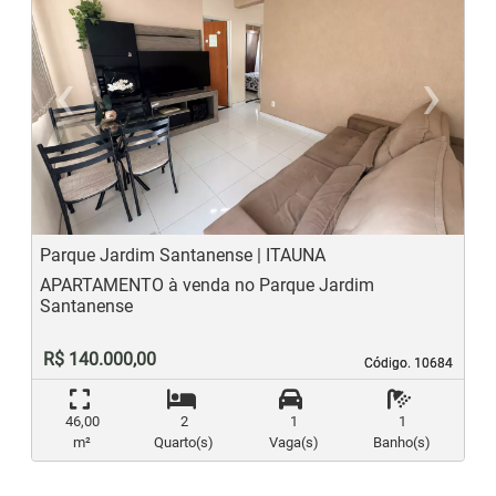
‹
›
Previous
N
Parque Jardim Santanense | ITAUNA
APARTAMENTO à venda no Parque Jardim
Santanense
R$ 140.000,00
Código. 10684
Código. 10684
46,00
2
1
1
m²
Quarto(s)
Vaga(s)
Banho(s)