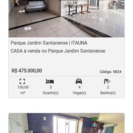
‹
›
Previous
N
Parque Jardim Santanense | ITAUNA
CASA à venda no Parque Jardim Santanense
R$ 475.000,00
Código. 9824
Código. 9824
150,00
3
4
2
m²
Quarto(s)
Vaga(s)
Banho(s)