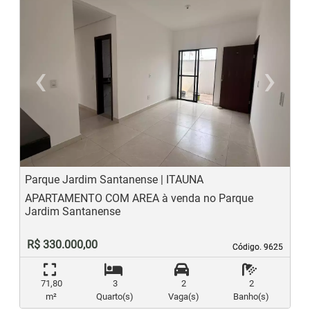
‹
›
Previous
N
Parque Jardim Santanense | ITAUNA
APARTAMENTO COM AREA à venda no Parque
Jardim Santanense
R$ 330.000,00
Código. 9625
Código. 9625
71,80
3
2
2
m²
Quarto(s)
Vaga(s)
Banho(s)