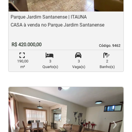
Parque Jardim Santanense | ITAUNA
CASA à venda no Parque Jardim Santanense
R$ 420.000,00
Código. 9462
Código. 9462
190,00
3
3
2
m²
Quarto(s)
Vaga(s)
Banho(s)
‹
›