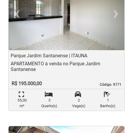
‹
›
Previous
N
Parque Jardim Santanense | ITAUNA
APARTAMENTO à venda no Parque Jardim
Santanense
R$ 195.000,00
Código. 9771
Código. 9771
55,00
3
2
1
m²
Quarto(s)
Vaga(s)
Banho(s)