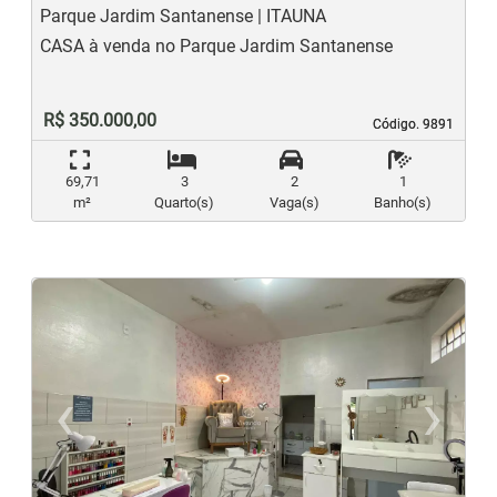
Parque Jardim Santanense | ITAUNA
CASA à venda no Parque Jardim Santanense
R$ 350.000,00
Código. 9891
Código. 9891
69,71
3
2
1
m²
Quarto(s)
Vaga(s)
Banho(s)
‹
›
Previous
N