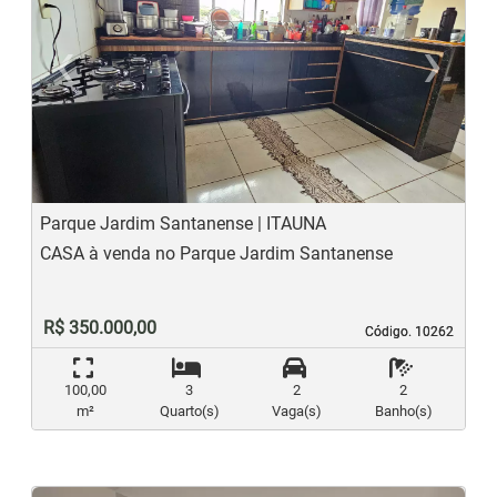
‹
›
Previous
N
Parque Jardim Santanense | ITAUNA
CASA à venda no Parque Jardim Santanense
R$ 350.000,00
Código. 10262
Código. 10262
100,00
3
2
2
m²
Quarto(s)
Vaga(s)
Banho(s)