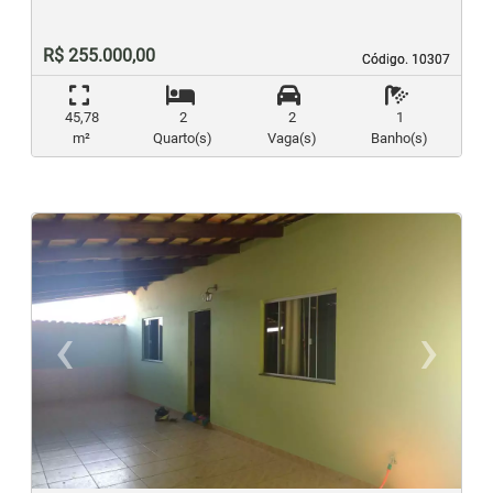
R$ 255.000,00
Código. 10307
Código. 10307
45,78
2
2
1
m²
Quarto(s)
Vaga(s)
Banho(s)
‹
›
Previous
N