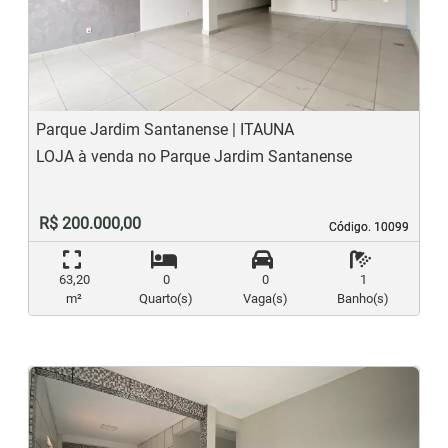
Previous
N
Parque Jardim Santanense | ITAUNA
LOJA à venda no Parque Jardim Santanense
R$ 200.000,00
Código. 10099
Código. 10099
63,20
0
0
1
m²
Quarto(s)
Vaga(s)
Banho(s)