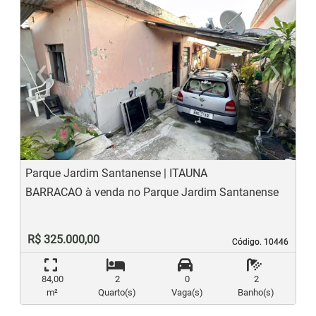
‹
›
Previous
N
Parque Jardim Santanense | ITAUNA
BARRACAO à venda no Parque Jardim Santanense
R$ 325.000,00
Código. 10446
Código. 10446
84,00
2
0
2
m²
Quarto(s)
Vaga(s)
Banho(s)