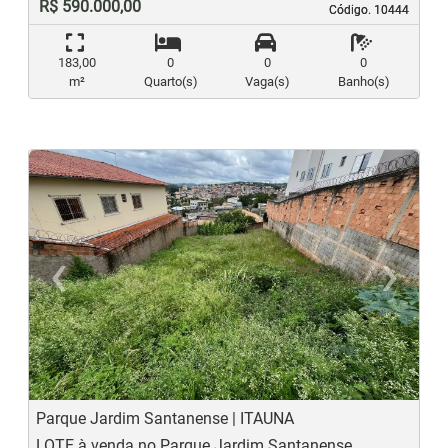
R$ 590.000,00
Código. 10444
Código. 10444
183,00
0
0
0
m²
Quarto(s)
Vaga(s)
Banho(s)
‹
›
Previous
N
Parque Jardim Santanense | ITAUNA
LOTE à venda no Parque Jardim Santanense