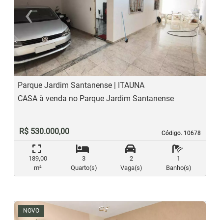
‹
›
Previous
N
Parque Jardim Santanense | ITAUNA
CASA à venda no Parque Jardim Santanense
R$ 530.000,00
Código. 10678
Código. 10678
189,00
3
2
1
m²
Quarto(s)
Vaga(s)
Banho(s)
NOVO