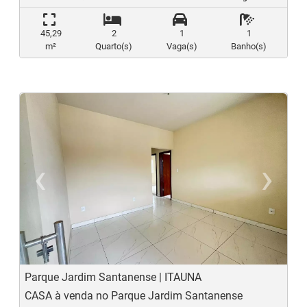
45,29
2
1
1
m²
Quarto(s)
Vaga(s)
Banho(s)
‹
›
Previous
N
Parque Jardim Santanense | ITAUNA
CASA à venda no Parque Jardim Santanense