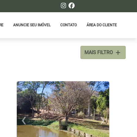
RE
ANUNCIE SEU IMÓVEL
CONTATO
ÁREA DO CLIENTE
add
MAIS FILTRO
‹
›
xt
Previous
Nex