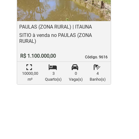
PAULAS (ZONA RURAL) | ITAUNA
SITIO à venda no PAULAS (ZONA
RURAL)
R$ 1.100.000,00
Código. 9616
Código. 9616
10000,00
3
0
4
m²
Quarto(s)
Vaga(s)
Banho(s)