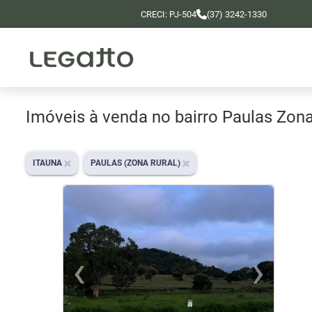
CRECI: PJ-504
(37) 3242-1330
Imóveis à venda no bairro Paulas Zona
ITAUNA
PAULAS (ZONA RURAL)
‹
›
Previous
Ne