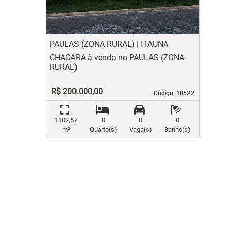
PAULAS (ZONA RURAL) | ITAUNA
CHACARA à venda no PAULAS (ZONA
RURAL)
R$ 200.000,00
Código. 10522
Código. 10522
1102,57
0
0
0
m²
Quarto(s)
Vaga(s)
Banho(s)