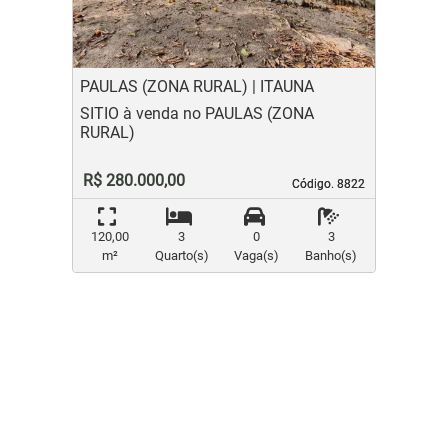
PAULAS (ZONA RURAL) | ITAUNA
SITIO à venda no PAULAS (ZONA
RURAL)
R$ 280.000,00
Código. 8822
Código. 8822
120,00
3
0
3
m²
Quarto(s)
Vaga(s)
Banho(s)