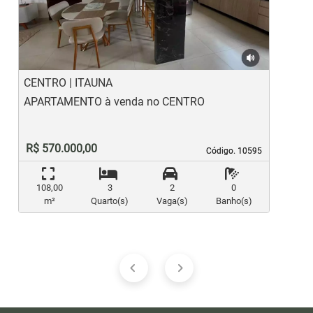
Previous
Ne
CENTRO | ITAUNA
P
APARTAMENTO à venda no CENTRO
A
E
R$ 570.000,00
Código. 10595
Código. 10595
108,00
3
2
0
m²
Quarto(s)
Vaga(s)
Banho(s)