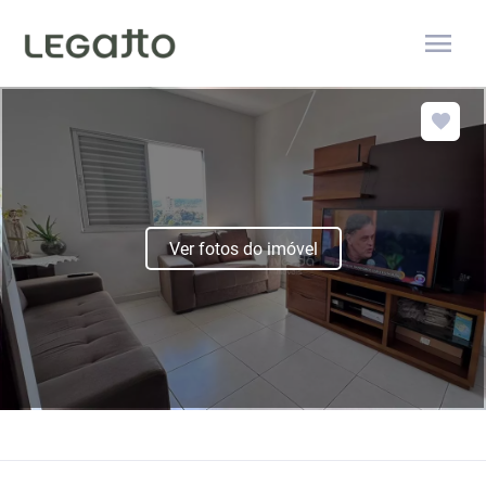
menu
Ver fotos do imóvel