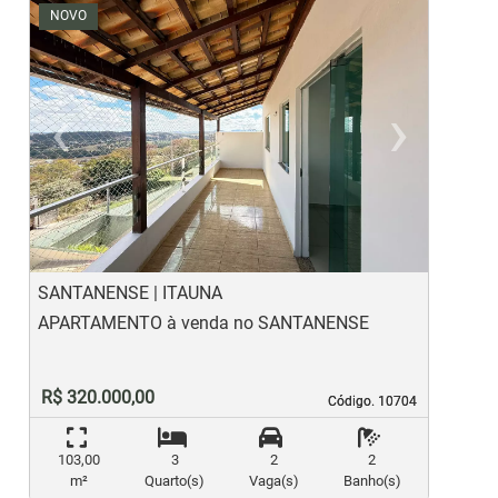
NOVO
‹
›
Previous
Ne
SANTANENSE | ITAUNA
S
APARTAMENTO à venda no SANTANENSE
A
R$ 320.000,00
Código. 10704
Código. 10704
103,00
3
2
2
m²
Quarto(s)
Vaga(s)
Banho(s)