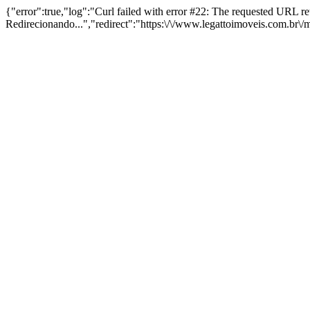
{"error":true,"log":"Curl failed with error #22: The requested URL 
Redirecionando...","redirect":"https:\/\/www.legattoimoveis.com.br\