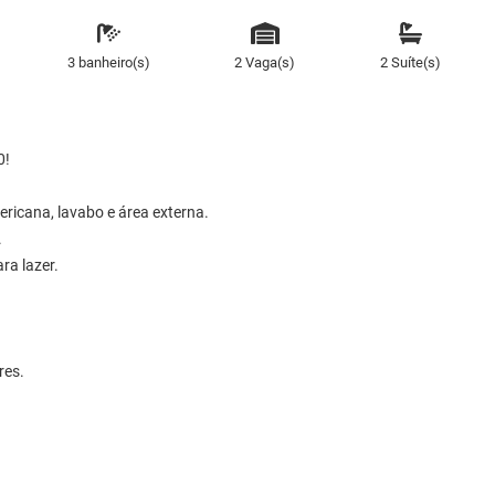
3 banheiro(s)
2 Vaga(s)
2 Suíte(s)
0!
ericana, lavabo e área externa.
.
ra lazer.
res.