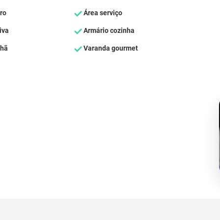
ro
Área serviço
iva
Armário cozinha
nhã
Varanda gourmet