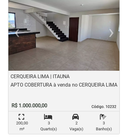
‹
›
Previous
Ne
CERQUEIRA LIMA | ITAUNA
N
APTO COBERTURA à venda no CERQUEIRA LIMA
A
R$ 1.000.000,00
Código. 10232
Código. 10232
200,00
3
2
3
m²
Quarto(s)
Vaga(s)
Banho(s)