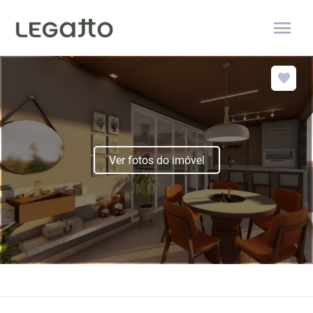
menu
Ver fotos do imóvel