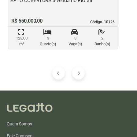
APTO COBERTURA à venda no PIO XII
A
R$ 550.000,00
Código. 10126
Código. 10126
123,00
3
3
2
m²
Quarto(s)
Vaga(s)
Banho(s)
Quem Somos
Fale Conosco