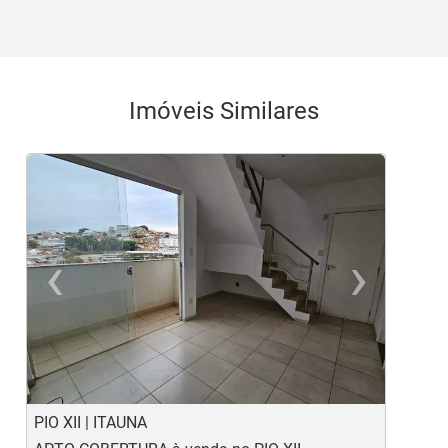
Imóveis Similares
‹
›
Previous
Ne
PIO XII | ITAUNA
L